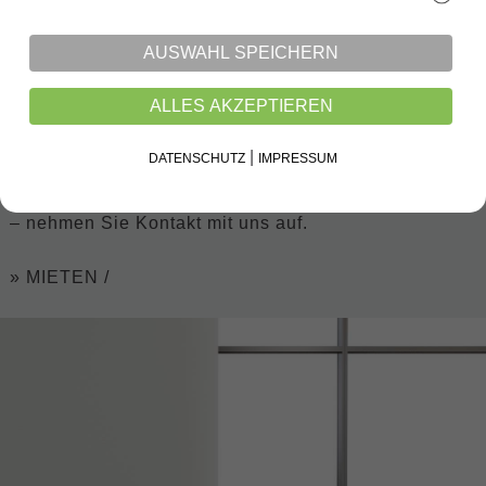
Mieten heißt nicht, dass man zweiter Klasse wohnt.
Wohnkomfort in energieeffizienten Neubauten oder
AUSWAHL SPEICHERN
modern renovierte Altbauwohnungen schaffen ein
behagliches Zuhause, mit dem Vorteil, dass Sie sich
ALLES AKZEPTIEREN
nicht fest binden müssen.
|
DATENSCHUTZ
IMPRESSUM
Sie möchten eine moderne Mehrzimmerwohnung
oder ein Haus mieten? Dann sind Sie bei uns richtig
– nehmen Sie Kontakt mit uns auf.
» MIETEN /