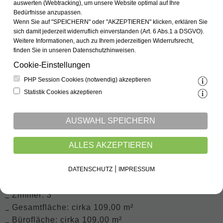
auswerten (Webtracking), um unsere Website optimal auf Ihre
Bedürfnisse anzupassen.
Wenn Sie auf "SPEICHERN" oder "AKZEPTIEREN" klicken, erklären Sie
sich damit jederzeit widerruflich ein­ver­standen (Art. 6 Abs.1 a DSGVO).
Weitere Informationen, auch zu Ihrem jederzeitigen Wider­rufs­recht,
finden Sie in unseren Datenschutz­hinweisen.
Cookie-Einstellungen
PHP Session Cookies (notwendig) akzeptieren
Statistik Cookies akzeptieren
AUSWAHL SPEICHERN
Zentrale Bürofläche in
ALLES AKZEPTIEREN
Müllheim
|
DATENSCHUTZ
IMPRESSUM
Zimmer: 3
Gesamtfläche: cirka 109,00 m²
Bürofläche: cirka 109,00 m²