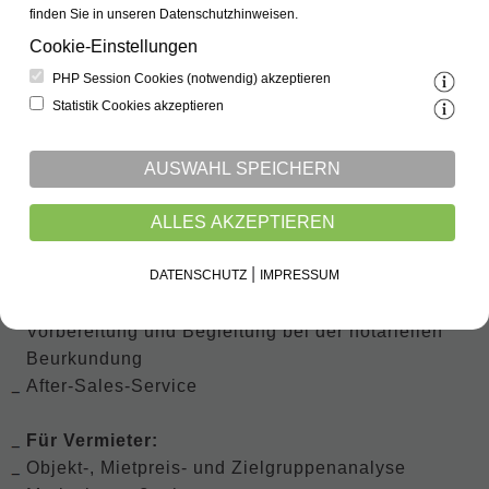
Notaren,
finden Sie in unseren Datenschutz­hinweisen.
Vorbereitung und Begleitung bei der notariellen
Cookie-Einstellungen
Beurkundung
PHP Session Cookies (notwendig) akzeptieren
Statistik Cookies akzeptieren
Für Käufer:
Suchservice
persönliche Betreuung
AUSWAHL SPEICHERN
Architekten- und Bauträger-Empfehlung
ALLES AKZEPTIEREN
Finanzierungshilfen (Kontakte zu Banken und
Finanzberatern)
|
DATENSCHUTZ
IMPRESSUM
Kommunikation mit Behörden, Banken und
Notaren,
Vorbereitung und Begleitung bei der notariellen
Beurkundung
After-Sales-Service
Für Vermieter:
Objekt-, Mietpreis- und Zielgruppenanalyse