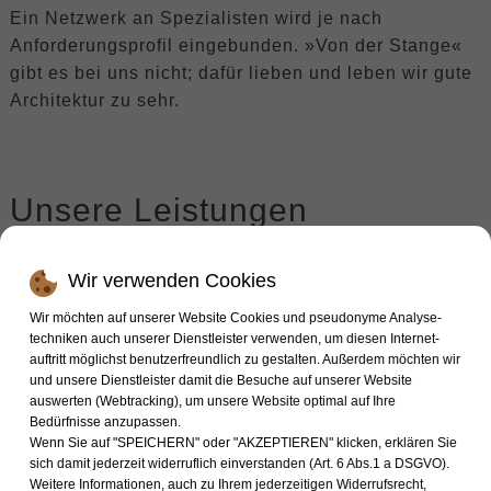
Ein Netzwerk an Spezialisten wird je nach
Anforderungsprofil eingebunden. »Von der Stange«
gibt es bei uns nicht; dafür lieben und leben wir gute
Architektur zu sehr.
Unsere Leistungen
Für Verkäufer:
Wir verwenden Cookies
Begutachtung und Wertermittlung
Wir möchten auf unserer Website Cookies und pseudonyme Analyse­
Markt- und Umfeldanalysen
techniken auch unserer Dienst­leister verwenden, um diesen Internet­
Marketingmaßnahmen
auftritt möglichst benutzer­freundlich zu gestalten. Außerdem möchten wir
und unsere Dienstleister damit die Besuche auf unserer Website
Besichtigungstermine, Verhandlungsführung
auswerten (Webtracking), um unsere Website optimal auf Ihre
Bonitätsprüfungen
Bedürfnisse anzupassen.
Vertragsprüfungen
Wenn Sie auf "SPEICHERN" oder "AKZEPTIEREN" klicken, erklären Sie
sich damit jederzeit widerruflich ein­ver­standen (Art. 6 Abs.1 a DSGVO).
Kommunikation mit Behörden, Banken und
Weitere Informationen, auch zu Ihrem jederzeitigen Wider­rufs­recht,